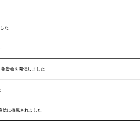
した
た
ニ報告会を開催しました
た
」通信に掲載されました