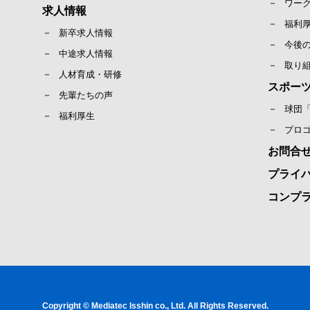
ワー
求人情報
福利
新卒求人情報
今後
中途求人情報
取り
人材育成・研修
スポー
先輩たちの声
球団
福利厚生
プロ
お問合
プライ
コンプ
Copyright © Mediatec Isshin co., Ltd. All Rights Reserved.