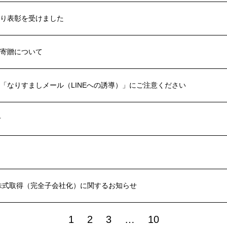
により表彰を受けました
寄贈について
「なりすましメール（LINEへの誘導）」にご注意ください
せ
株式取得（完全子会社化）に関するお知らせ
1
2
3
…
10