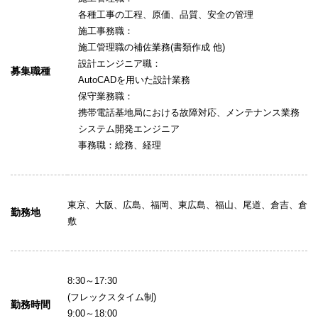
各種工事の工程、原価、品質、安全の管理
施工事務職：
施工管理職の補佐業務(書類作成 他)
設計エンジニア職：
募集職種
AutoCADを用いた設計業務
保守業務職：
携帯電話基地局における故障対応、メンテナンス業務
システム開発エンジニア
事務職：総務、経理
東京、大阪、広島、福岡、東広島、福山、尾道、倉吉、倉
勤務地
敷
8:30～17:30
(フレックスタイム制)
勤務時間
9:00～18:00