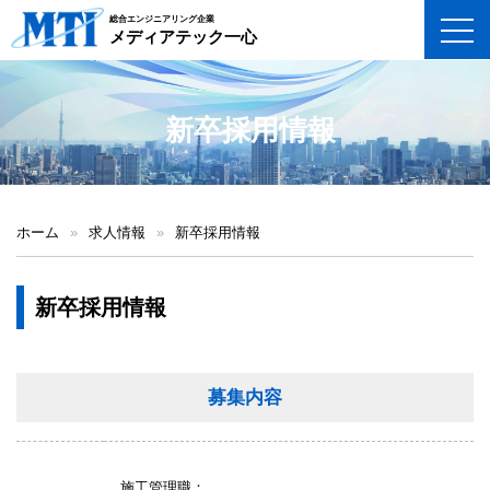
総合エンジニアリング企業
toggl
メディアテック一心
新卒採用情報
ホーム
»
求人情報
»
新卒採用情報
新卒採用情報
募集内容
施工管理職：