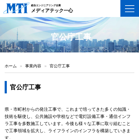
総合エンジニアリング企業
toggl
メディアテック一心
官公庁工事
ホーム
»
事業内容
»
官公庁工事
官公庁工事
県・市町村からの発注工事で、これまで培ってきた多くの知識・
技術を駆使し、公共施設や学校などで電灯設備工事・通信インフ
ラ工事を多数施工しています。今後も様々な工事に取り組むこと
で工事領域を拡大し、ライフラインのインフラを構築していきま
す。