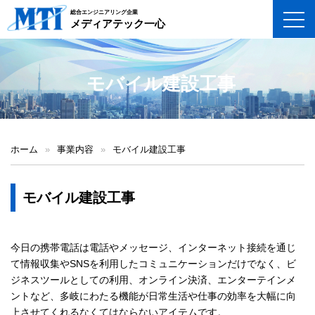
総合エンジニアリング企業
toggl
メディアテック一心
モバイル建設工事
ホーム
»
事業内容
»
モバイル建設工事
モバイル建設工事
今日の携帯電話は電話やメッセージ、インターネット接続を通じ
て情報収集やSNSを利用したコミュニケーションだけでなく、ビ
ジネスツールとしての利用、オンライン決済、エンターテインメ
ントなど、多岐にわたる機能が日常生活や仕事の効率を大幅に向
上させてくれるなくてはならないアイテムです。