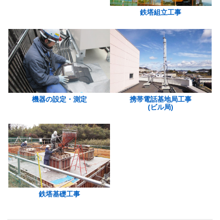
鉄塔組立工事
機器の設定・測定
携帯電話基地局工事
(ビル局)
鉄塔基礎工事