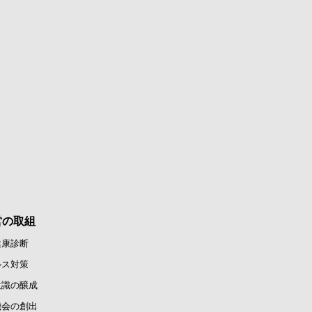
営の取組
健康診断
ルス対策
意識の醸成
機会の創出