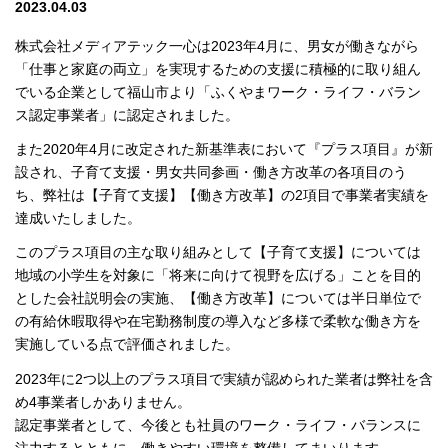
2023.04.03
株式会社メディアテック一心は2023年4月に、男女が働きながら
「仕事と家庭の両立」を実現するための支援に積極的に取り組ん
でいる企業として福山市より「ふくやまワーク・ライフ・バラン
ス認定事業者」に認定されました。
また2020年4月に改定された新基準表において『プラス項目』が新
設され、子育て支援・男女共同参画・働き方改革の各項目のう
ち、弊社は【子育て支援】【働き方改革】の2項目で事業者実績を
達成いたしました。
このプラス項目の主な取り組みとして【子育て支援】については
地域の小学生を対象に「将来に向けて視野を広げる」ことを目的
とした会社説明会の実施、【働き方改革】については半日単位で
の有給休暇取得や在宅勤務制度の導入など多様で柔軟な働き方を
実施している点で評価されました。
2023年に2つ以上のプラス項目で実績が認められた業者は弊社を含
め4事業者しかありません。
認定事業者として、今後とも社員のワーク・ライフ・バランスに
注力するとともに、働きやすい環境を整備してまいります。