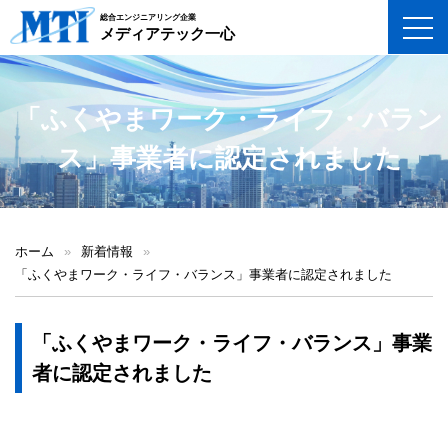
総合エンジニアリング企業
toggl
メディアテック一心
「ふくやまワーク・ライフ・バラン
ス」事業者に認定されました
ホーム
»
新着情報
»
「ふくやまワーク・ライフ・バランス」事業者に認定されました
「ふくやまワーク・ライフ・バランス」事業
者に認定されました