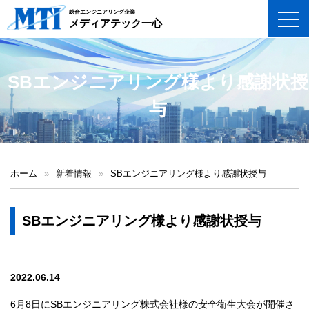
総合エンジニアリング企業
toggl
メディアテック一心
SBエンジニアリング様より感謝状授
与
ホーム
»
新着情報
»
SBエンジニアリング様より感謝状授与
SBエンジニアリング様より感謝状授与
2022.06.14
6月8日にSBエンジニアリング株式会社様の安全衛生大会が開催さ