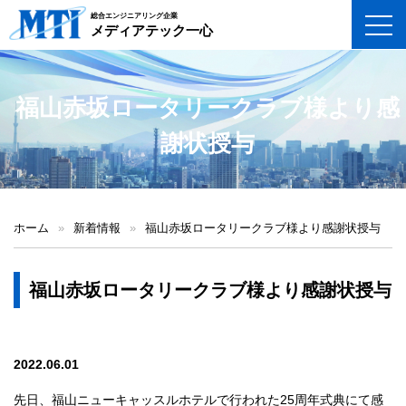
総合エンジニアリング企業
toggl
メディアテック一心
福山赤坂ロータリークラブ様より感
謝状授与
ホーム
»
新着情報
»
福山赤坂ロータリークラブ様より感謝状授与
福山赤坂ロータリークラブ様より感謝状授与
2022.06.01
先日、福山ニューキャッスルホテルで行われた25周年式典にて感