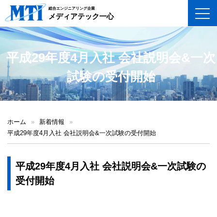
総合エンジニアリング企業
toggl
メディアテック一心
平成29年度4月入社 会社説明会&一次
試験の受付開始
ホーム
»
新着情報
»
平成29年度4月入社 会社説明会&一次試験の受付開始
平成29年度4月入社 会社説明会&一次試験の
受付開始