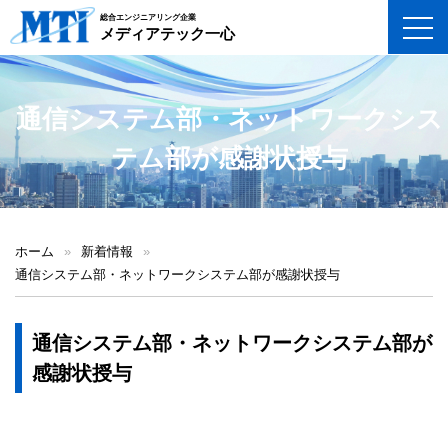
総合エンジニアリング企業
toggl
メディアテック一心
通信システム部・ネットワークシス
テム部が感謝状授与
ホーム
»
新着情報
»
通信システム部・ネットワークシステム部が感謝状授与
通信システム部・ネットワークシステム部が
感謝状授与