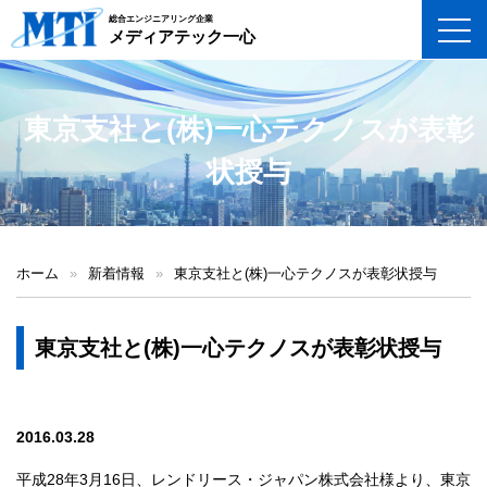
総合エンジニアリング企業
toggl
メディアテック一心
東京支社と(株)一心テクノスが表彰
状授与
ホーム
»
新着情報
»
東京支社と(株)一心テクノスが表彰状授与
東京支社と(株)一心テクノスが表彰状授与
2016.03.28
平成28年3月16日、レンドリース・ジャパン株式会社様より、東京