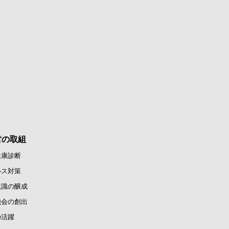
営の取組
健康診断
ルス対策
意識の醸成
機会の創出
の活躍