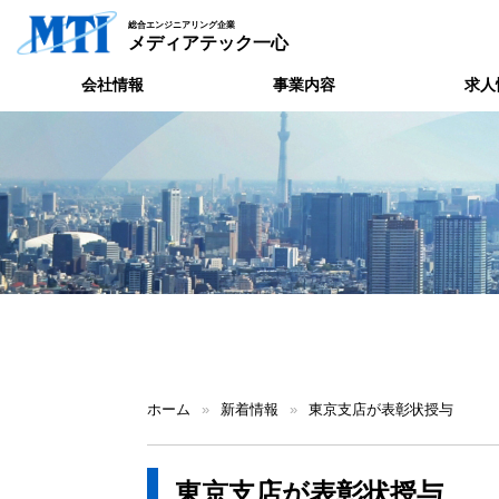
総合エンジニアリング企業
メディアテック一心
会社情報
事業内容
求人
ホーム
»
新着情報
»
東京支店が表彰状授与
東京支店が表彰状授与