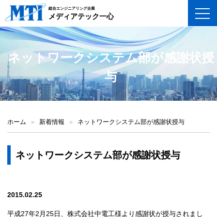
総合エンジニアリング企業
toggl
メディアテック一心
ネットワークシステム部が感謝状授
与
ホーム
»
新着情報
»
ネットワークシステム部が感謝状授与
ネットワークシステム部が感謝状授与
2015.02.25
平成27年2月25日、株式会社中電工様より感謝状が授与されまし