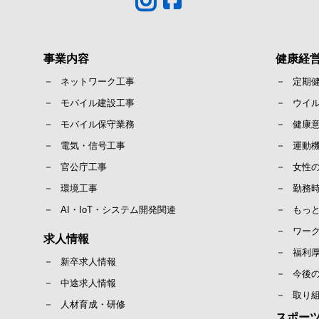
事業内容
健康経
ネットワーク工事
定期
モバイル建設工事
ウイ
モバイル保守業務
健康
電気・信号工事
運動
官公庁工事
女性
環境工事
勤務
AI・IoT・システム開発関連
もっ
ワー
求人情報
福利
新卒求人情報
今後
中途求人情報
取り
人材育成・研修
スポー