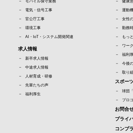
モバイル保守業務
健康
電気・信号工事
運動
官公庁工事
女性
環境工事
勤務
AI・IoT・システム開発関連
もっ
ワー
求人情報
福利
新卒求人情報
今後
中途求人情報
取り
人材育成・研修
スポー
先輩たちの声
球団
福利厚生
プロ
お問合
プライ
コンプ