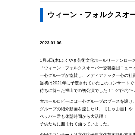
ウィーン・フォルクスオー
2023.01.06
1月5日(木)ふくやま芸術文化ホールリーデンロー
「ウィーン・フォルクスオーパー交響楽団ニューイ
一心グループが協賛し、メディアテック一心の社
当初は2021年に予定されていたこのコンサート
待ちに待った福山での初公演でした！°˖✧◝(⁰▿⁰)◜✧˖
大ホールロビーには一心グループのブースを設け
グループの紹介動画を流したり、【しゃぶ吉】や
ペッパー君も休憩時間から大活躍！
子供たちに囲まれて踊っていました。
今回のコンサートは文化庁子供文化芸術活動支援