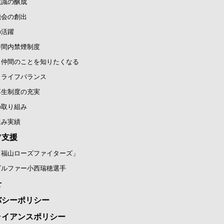
意識の醸成
機会の創出
の活躍
時間内禁煙制度
と仲間のことを知りたくなる
クライフバランス
厚生制度の充実
の取り組み
組み実績
ツ支援
「福山ローズファイターズ」
ゴルファー小西瑞穂選手
せ
バシーポリシー
ライアンスポリシー