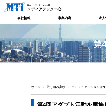
総合エンジニアリング企業
メディアテック一心
会社情報
事業内容
求人
第
ホーム
»
取り組み実績
»
コミュニケーション促進
第4回アダプト活動を実施