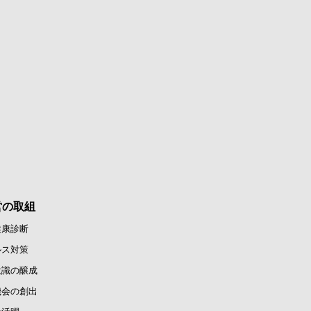
営の取組
健康診断
ルス対策
意識の醸成
機会の創出