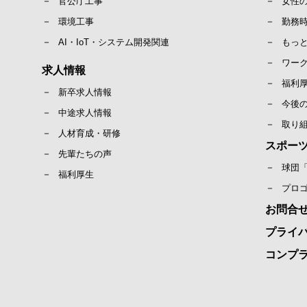
官公庁工事
女性
環境工事
勤務
AI・IoT・システム開発関連
もっ
ワー
求人情報
福利
新卒求人情報
今後
中途求人情報
取り
人材育成・研修
スポー
先輩たちの声
球団
福利厚生
プロ
お問合
プライ
コンプ