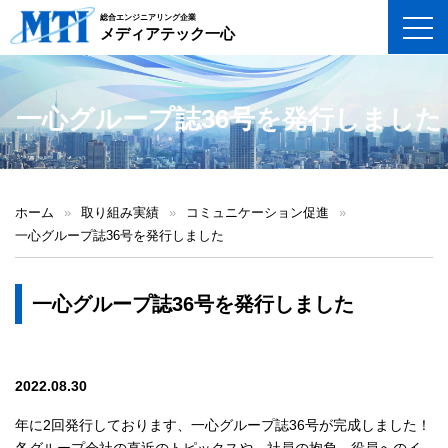
総合エンジニアリング企業
toggl
メディアテック一心
一心グループ誌36号を発行しました
ホーム
»
取り組み実績
»
コミュニケーション促進
»
一心グループ誌36号を発行しました
一心グループ誌36号を発行しました
2022.08.30
年に2回発行しております、一心グループ誌36号が完成しました！