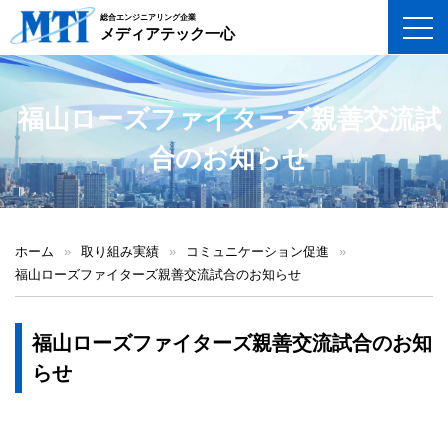
総合エンジニアリング企業
toggl
メディアテック一心
福山ローズファイターズ親善交流試
合のお知らせ
ホーム
»
取り組み実績
»
コミュニケーション促進
»
福山ローズファイターズ親善交流試合のお知らせ
福山ローズファイターズ親善交流試合のお知
らせ