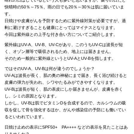
晴れの日はしているという人も多いと思いますが、曇りの日だと
快晴時の50％～75％、雨の日でも20％～30％は肌に届いていま
す。
日焼けや皮膚がんを予防するために紫外線対策が必要ですが、過
剰に避けすぎることも健康にとってはマイナスとなります。
今回は紫外線との上手な付き合い方についてご紹介します。
紫外線はUV-A、UV-B、UV-Cがあり、このうちUV-Cは波長が短
く、オゾン層等で吸収されるため、地上には届きません。
そのため一般的に紫外線というとUV-AとUV-Bを指します。
ではそのUV-A、UV-Bは何が違うのでしょうか？
UV-Aは波長が長く、肌の奥の神秘にまで届き、長く浴び続けると
皮膚の弾力が失われ、シワやたるみができやすくなります。
UV-Bは波長が短く、肌の表皮にしか届きませんが、皮膚を赤く
し、シミの原因となります。
しかし、UV-Bは肌でビタミンDを合成するので、カルシウムの吸
収を促して骨を強化するほか、がんや感染症の予防にも働いてい
るといわれています。
日焼け止めの表示にSPF50+ PA++++ などの表示を見たことはあ
りませんか？