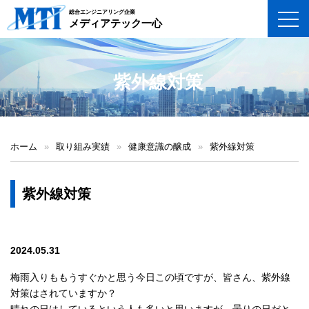
総合エンジニアリング企業
toggl
メディアテック一心
紫外線対策
ホーム
»
取り組み実績
»
健康意識の醸成
»
紫外線対策
紫外線対策
2024.05.31
梅雨入りももうすぐかと思う今日この頃ですが、皆さん、紫外線
対策はされていますか？