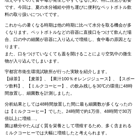
増えやすいので食中毒が発生しやすくなるため、特に注意が必要
です。今回は、夏の水分補給や持ち運びに便利なペットボトル飲
料の取り扱いについてです。
これからの暑くなる時期は他の時期に比べて水分を取る機会が多
くなります。ペットボトルなどの容器に直接口をつけて飲んだ場
合、口の中の細菌が容器に入り込んで増殖し、食中毒の原因とな
ります。
また、口をつけていなくても蓋を開けることにより空気中の微生
物が入り込んでしまいます。
宇都宮市衛生環境試験所が行った実験を紹介します。
【緑茶】、【麦茶】、【果汁100％オレンジジュース】、【スポー
ツ飲料】、【ミルクコーヒー】、の飲み残しを30℃の環境に48時
間放置し、細菌数を計測しました。
分析結果としては48時間放置した間に最も細菌数が多くなったの
は【ミルクコーヒー】でした。24時間で約1万倍、48時間で30万
倍以上に増殖…。
菌は糖分やたんぱく質を栄養として増殖するため、多く含まれる
ミルクコーヒーでは大幅に増殖したと考えられます。