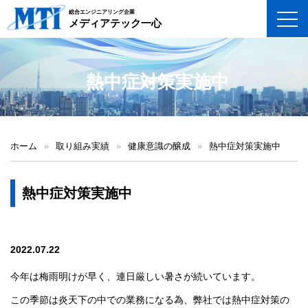
総合エンジニアリング企業
toggl
メディアテック一心
熱中症対策実施中
ホーム
»
取り組み実績
»
健康意識の醸成
»
熱中症対策実施中
熱中症対策実施中
2022.07.22
今年は梅雨明けが早く、連日厳しい暑さが続いています。
この季節は炎天下の中での業務になる為、弊社では熱中症対策の