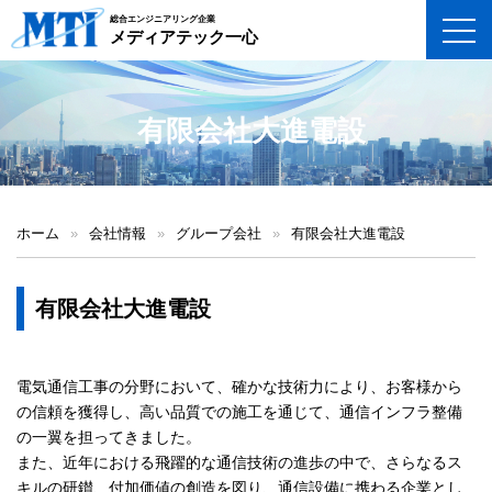
総合エンジニアリング企業
toggl
メディアテック一心
有限会社大進電設
ホーム
»
会社情報
»
グループ会社
»
有限会社大進電設
有限会社大進電設
電気通信工事の分野において、確かな技術力により、お客様から
の信頼を獲得し、高い品質での施工を通じて、通信インフラ整備
の一翼を担ってきました。
また、近年における飛躍的な通信技術の進歩の中で、さらなるス
キルの研鑚、付加価値の創造を図り、通信設備に携わる企業とし